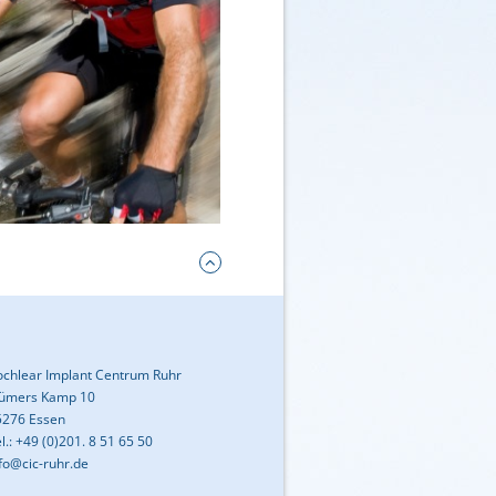
ochlear Implant Centrum Ruhr
lümers Kamp 10
5276 Essen
l.: +49 (0)201. 8 51 65 50
fo@cic-ruhr.de