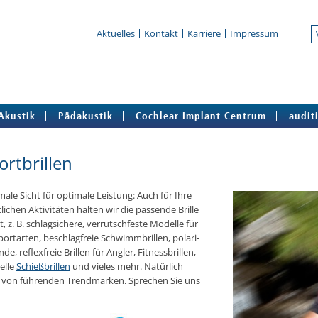
Aktuelles
Kontakt
Karriere
Impressum
Akustik
Pädakustik
Cochlear Implant Centrum
audit
ortbrillen
­ma­le Sicht für op­ti­ma­le Leis­tung: Auch für Ihre
li­chen Ak­ti­vi­tä­ten halten wir die pas­sen­de Brille
t, z. B. schlag­si­che­re, ver­rutsch­fes­te Modelle für
port­ar­ten, be­schlag­freie Schwimm­bril­len, po­la­ri­
n­de, re­flex­freie Brillen für Angler, Fit­ness­bril­len,
­el­le
Schieß­bril­len
und vieles mehr. Na­tür­lich
von füh­ren­den Trend­mar­ken. Spre­chen Sie uns