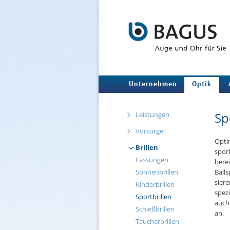
Unternehmen
Optik
Sp
Leistungen
Vorsorge
Op­ti
Brillen
sport­
Fassungen
berei
Sonnenbrillen
Ball­s
sie­re
Kinderbrillen
spe­zi
Sportbrillen
auch 
Schießbrillen
an.
Taucherbrillen