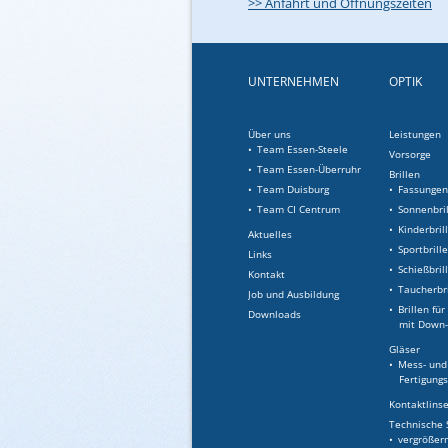
>> Anfahrt und Öffnungszeiten
UNTERNEHMEN
OPTIK
Über uns
Leistungen
Team Essen-Steele
Vorsorge
Team Essen-Überruhr
Brillen
Team Duisburg
Fassunge
Team CI Centrum
Sonnenbri
Kinderbril
Aktuelles
Sportbrill
Links
Schießbril
Kontakt
Taucherbr
Job und Ausbildung
Brillen fü
Downloads
mit Down
Gläser
Mess- und
Fertigung
Kontaktlins
Technische 
vergrößer