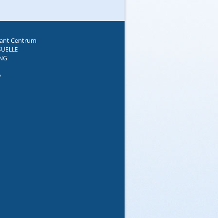
lant Centrum
SUELLE
NG
e