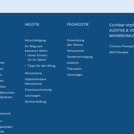
AKUSTIK
PÄDAKUSTIK
Cochlear Imp
AUDITIVE & VI
WAHRNEHMU
Hörschädigung
Entwicklung
des Hörens
Ihr Weg zum
Tinnitus-Therapi
besseren Hören
Hörsysteme
ADS-Therapie
Unser Einsatz
n
Sonderversorgung
für Ihr Gehör
llen
Zubehör
Tipps für den Alltag
len
Therapien
Hörsysteme
en
Leistungen
Implantierbare
len
Hörsysteme
illen
Zusatzausstattung
r Menschen
Leistungen
-Syndrom
Service-Auftrag
stechnik
en
Sehhilfen
nde