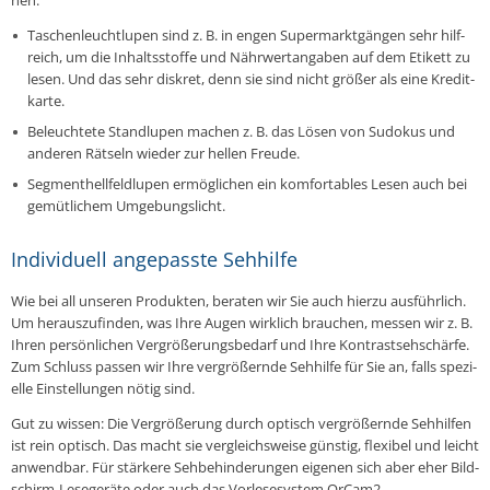
nen:
Ta­schen­leucht­lu­pen sind z. B. in engen Su­per­markt­gän­gen sehr hilf­
reich, um die In­halts­stof­fe und Nähr­wert­an­ga­ben auf dem Etikett zu
lesen. Und das sehr diskret, denn sie sind nicht größer als eine Kre­dit­
kar­te.
Be­leuch­te­te Stand­lu­pen machen z. B. das Lösen von Sudokus und
anderen Rätseln wieder zur hellen Freude.
Seg­men­t­hell­feld­lu­pen er­mög­li­chen ein kom­for­ta­bles Lesen auch bei
ge­müt­li­chem Um­ge­bungs­licht.
Individuell angepasste Sehhilfe
Wie bei all unseren Pro­duk­ten, beraten wir Sie auch hierzu aus­führ­lich.
Um her­aus­zu­fin­den, was Ihre Augen wirk­lich brau­chen, messen wir z. B.
Ihren per­sön­li­chen Ver­grö­ße­rungs­be­darf und Ihre Kon­trast­seh­schär­fe.
Zum Schluss passen wir Ihre ver­grö­ßern­de Seh­hil­fe für Sie an, falls spe­zi­
el­le Ein­stel­lun­gen nötig sind.
Gut zu wissen: Die Ver­grö­ße­rung durch optisch ver­grö­ßern­de Seh­hil­fen
ist rein optisch. Das macht sie ver­gleichs­wei­se günstig, fle­xi­bel und leicht
an­wend­bar. Für stär­ke­re Seh­be­hin­de­run­gen eigenen sich aber eher Bild­
schirm-Le­se­ge­rä­te oder auch das Vor­le­se­sys­tem OrCam2.