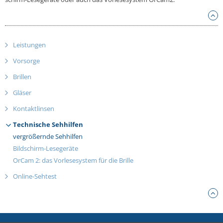
Leistungen
Vorsorge
Brillen
Gläser
Kontaktlinsen
Technische Sehhilfen
vergrößernde
Sehhilfen
Bildschirm-Lesegeräte
OrCam 2:
das Vorlesesystem
für die Brille
Online-Sehtest