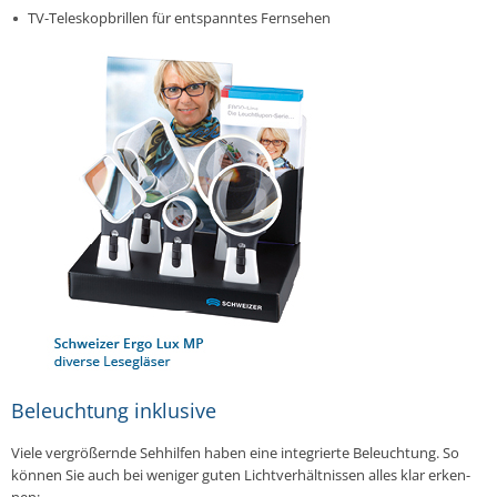
TV-Te­le­skop­bril­len für ent­spann­tes Fern­se­hen
Beleuchtung inklusive
Viele ver­grö­ßern­de Seh­hil­fen haben eine in­te­grier­te Be­leuch­tung. So
können Sie auch bei weniger guten Licht­ver­hält­nis­sen alles klar er­ken­