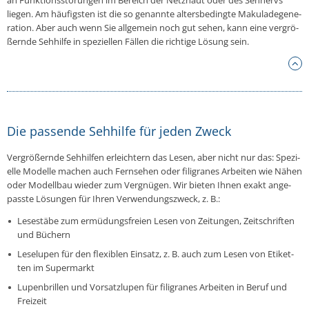
an Funk­ti­ons­stö­run­gen im Bereich der Netz­haut oder des Seh­nervs
liegen. Am häu­figs­ten ist die so ge­nann­te al­ters­be­ding­te Ma­ku­la­de­ge­ne­
ra­ti­on. Aber auch wenn Sie all­ge­mein noch gut sehen, kann eine ver­grö­
ßern­de Seh­hil­fe in spe­zi­el­len Fällen die rich­ti­ge Lösung sein.
Die passende Sehhilfe für jeden Zweck
Ver­grö­ßern­de Seh­hil­fen er­leich­tern das Lesen, aber nicht nur das: Spe­zi­
el­le Modelle machen auch Fern­se­hen oder fi­li­gra­nes Ar­bei­ten wie Nähen
oder Mo­dell­bau wieder zum Ver­gnü­gen. Wir bieten Ihnen exakt an­ge­
pass­te Lö­sun­gen für Ihren Ver­wen­dungs­zweck, z. B.:
Le­se­stä­be zum er­mü­dungs­frei­en Lesen von Zei­tun­gen, Zeit­schrif­ten
und Büchern
Le­se­lu­pen für den fle­xi­blen Einsatz, z. B. auch zum Lesen von Eti­ket­
ten im Su­per­markt
Lu­pen­bril­len und Vor­satz­lu­pen für fi­li­gra­nes Ar­bei­ten in Beruf und
Frei­zeit